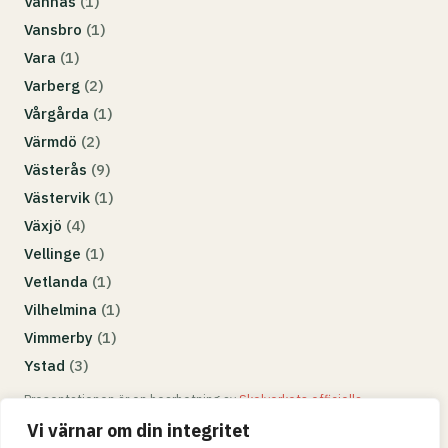
Vännäs
(1)
Vansbro
(1)
Vara
(1)
Varberg
(2)
Vårgårda
(1)
Värmdö
(2)
Västerås
(9)
Västervik
(1)
Växjö
(4)
Vellinge
(1)
Vetlanda
(1)
Vilhelmina
(1)
Vimmerby
(1)
Ystad
(3)
Presentationen är en bearbetning av
Skolverkets officiella
programbeskrivning
. Antagningspoäng och betyg per skola visas på
Vi värnar om din integritet
respektive kommunsida.