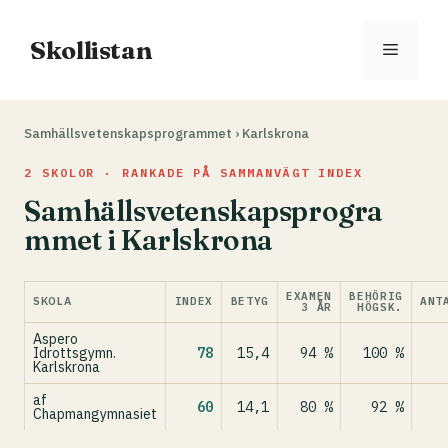
Hoppa
till
Skollistan
Meny
innehåll
Samhällsvetenskapsprogrammet
›
Karlskrona
2 SKOLOR · RANKADE PÅ SAMMANVÄGT INDEX
Samhällsvetenskapsprogra
mmet i Karlskrona
EXAMEN
BEHÖRIG
SKOLA
INDEX
BETYG
ANT
3 ÅR
HÖGSK.
Aspero
Idrottsgymn.
78
15,4
94 %
100 %
Karlskrona
af
60
14,1
80 %
92 %
Chapmangymnasiet