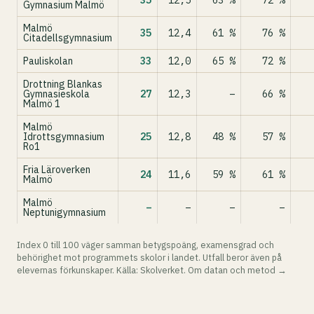
35
12,5
63 %
72 %
Gymnasium Malmö
Malmö
35
12,4
61 %
76 %
Citadellsgymnasium
Pauliskolan
33
12,0
65 %
72 %
Drottning Blankas
Gymnasieskola
27
12,3
–
66 %
Malmö 1
Malmö
Idrottsgymnasium
25
12,8
48 %
57 %
Ro1
Fria Läroverken
24
11,6
59 %
61 %
Malmö
Malmö
–
–
–
–
Neptunigymnasium
Index 0 till 100 väger samman betygspoäng, examensgrad och
behörighet mot programmets skolor i landet. Utfall beror även på
elevernas förkunskaper. Källa: Skolverket.
Om datan och metod →