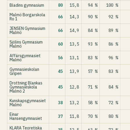
Bladins gymnasium
80
15,8
94 %
100 %
Malmö Borgarskola
66
14,3
90 %
92 %
Ro 1
JENSEN Gymnasium
66
14,9
84 %
89 %
Malmö
Sjölins Gymnasium
60
13,5
93 %
86 %
Malmö
Affärsgymnasiet
56
13,1
83 %
96 %
Malmö
Gymnasieskolan
45
13,9
57 %
83 %
Gripen
Drottning Blankas
Gymnasieskola
45
12,8
71 %
84 %
Malmö 2
Kunskapsgymnasiet
38
13,2
58 %
72 %
Malmö
Einar
37
11,8
70 %
80 %
Hansengymnasiet
KLARA Teoretiska