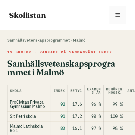
Hoppa
till
Skollistan
Meny
innehåll
Samhällsvetenskapsprogrammet
›
Malmö
19 SKOLOR · RANKADE PÅ SAMMANVÄGT INDEX
Samhällsvetenskapsprogra
mmet i Malmö
EXAMEN
BEHÖRIG
SKOLA
INDEX
BETYG
ANT
3 ÅR
HÖGSK.
ProCivitas Privata
92
17,6
96 %
99 %
Gymnasium Malmö
S:t Petri skola
91
17,2
98 %
100 %
Malmö Latinskola
83
16,1
97 %
98 %
Ro 1