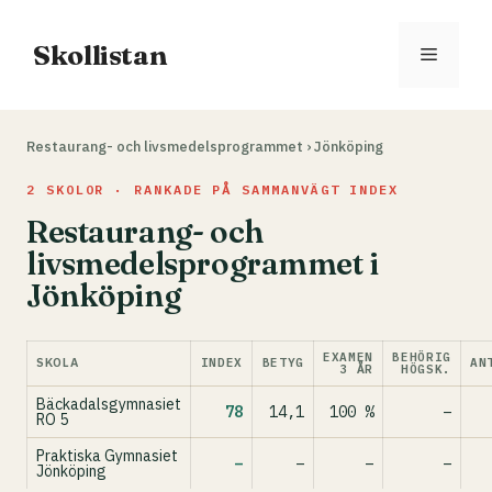
Hoppa
till
Skollistan
Meny
innehåll
Restaurang- och livsmedelsprogrammet
›
Jönköping
2 SKOLOR · RANKADE PÅ SAMMANVÄGT INDEX
Restaurang- och
livsmedelsprogrammet i
Jönköping
EXAMEN
BEHÖRIG
SKOLA
INDEX
BETYG
AN
3 ÅR
HÖGSK.
Bäckadalsgymnasiet
78
14,1
100 %
–
RO 5
Praktiska Gymnasiet
–
–
–
–
Jönköping