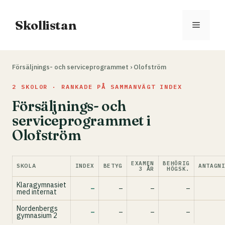
Hoppa
till
Skollistan
Meny
innehåll
Försäljnings- och serviceprogrammet
›
Olofström
2 SKOLOR · RANKADE PÅ SAMMANVÄGT INDEX
Försäljnings- och
serviceprogrammet i
Olofström
EXAMEN
BEHÖRIG
SKOLA
INDEX
BETYG
ANTAGN
3 ÅR
HÖGSK.
Klaragymnasiet
–
–
–
–
med internat
Nordenbergs
–
–
–
–
gymnasium 2