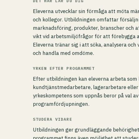
DET HÄR LÄR DU DIG
Eleverna utvecklar sin förmåga att möta männ
och kollegor. Utbildningen omfattar försäljni
marknadsföring, produkter, branscher och a
vikt vid arbetsmiljöfrågor för att förebygga
Eleverna tränar sig i att söka, analysera och
och handla med omdöme.
YRKEN EFTER PROGRAMMET
Efter utbildningen kan eleverna arbeta som b
kundtjänstmedarbetare, lagerarbetare eller
yrkeskompetens som uppnås beror på val av
programfördjupningen.
STUDERA VIDARE
Utbildningen ger grundläggande behörighet 
programmet finns även möjlighet att studer