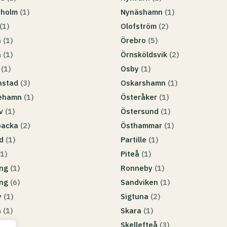
eholm
(1)
Nynäshamn
(1)
(1)
Olofström
(2)
n
(1)
Örebro
(5)
a
(1)
Örnsköldsvik
(2)
g
(1)
Osby
(1)
anstad
(3)
Oskarshamn
(1)
nehamn
(1)
Österåker
(1)
lv
(1)
Östersund
(1)
backa
(2)
Östhammar
(1)
nd
(1)
Partille
(1)
(1)
Piteå
(1)
ing
(1)
Ronneby
(1)
ing
(6)
Sandviken
(1)
y
(1)
Sigtuna
(2)
a
(1)
Skara
(1)
2)
Skellefteå
(3)