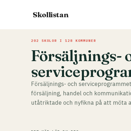
Hoppa
till
Skollistan
innehåll
202 SKOLOR I 128 KOMMUNER
Försäljnings- 
serviceprogr
Försäljnings- och serviceprogrammet 
försäljning, handel och kommunikati
utåtriktade och nyfikna på att möta 