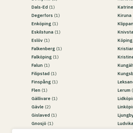
Dals-Ed
(1)
Katrin
Degerfors
(1)
Kiruna
Enköping
(1)
Klippa
Eskilstuna
(1)
Knivst
Eslöv
(1)
Köpin
Falkenberg
(1)
Kristi
Falköping
(1)
Kristi
Falun
(1)
Kungä
Filipstad
(1)
Kungs
Finspång
(1)
Leksa
Flen
(1)
Lerum
Gällivare
(1)
Lidköp
Gävle
(2)
Linköp
Gislaved
(1)
Ljungb
Gnosjö
(1)
Ludvik
Göteborg
(10)
Luleå
(