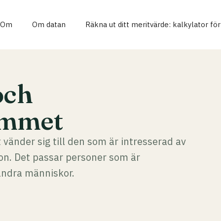
Om
Om datan
Räkna ut ditt meritvärde: kalkylator fö
och
ammet
vänder sig till den som är intresserad av
on. Det passar personer som är
andra människor.