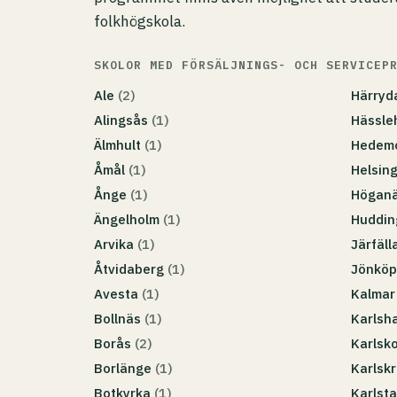
folkhögskola.
SKOLOR MED FÖRSÄLJNINGS- OCH SERVICEP
Ale
(2)
Härry
Alingsås
(1)
Hässle
Älmhult
(1)
Hedem
Åmål
(1)
Helsin
Ånge
(1)
Högan
Ängelholm
(1)
Huddi
Arvika
(1)
Järfäll
Åtvidaberg
(1)
Jönköp
Avesta
(1)
Kalma
Bollnäs
(1)
Karls
Borås
(2)
Karlsk
Borlänge
(1)
Karlsk
Botkyrka
(1)
Karlst