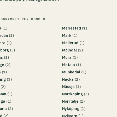
ROGRAMMET PER KOMMUN
da
(1)
Mariestad
(1)
holm
(1)
Mark
(1)
ora
(1)
Mellerud
(1)
gborg
(3)
Mölndal
(2)
äs
(1)
Mora
(1)
nge
(2)
Motala
(1)
a
(1)
Munkedal
(1)
ing
(3)
Nacka
(2)
r
(2)
Nässjö
(1)
hamn
(1)
Norrköping
(3)
oga
(1)
Norrtälje
(1)
rona
(2)
Nyköping
(1)
ad
(2)
Nykvarn
(1)