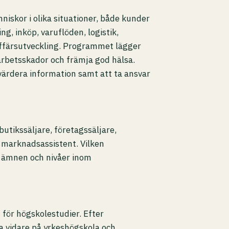
iskor i olika situationer, både kunder
ng, inköp, varuflöden, logistik,
ffärsutveckling. Programmet lägger
 arbetsskador och främja god hälsa.
 värdera information samt att ta ansvar
utikssäljare, företagssäljare,
 marknadsassistent. Vilken
 ämnen och nivåer inom
för högskolestudier. Efter
a vidare på yrkeshögskola och