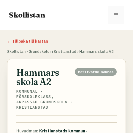
Hoppa
till
Skollistan
Meny
innehåll
← Tillbaka till kartan
Skollistan
›
Grundskolor i Kristianstad
›
Hammars skola A2
Hammars
Meritvärde saknas
skola A2
KOMMUNAL ·
FÖRSKOLEKLASS,
ANPASSAD GRUNDSKOLA ·
KRISTIANSTAD
Huvudman:
Kristianstads kommun
·