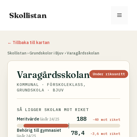
Hoppa
till
Skollistan
Meny
innehåll
← Tillbaka till kartan
Skollistan
›
Grundskolor i Bjuv
›
Varagårdsskolan
Varagårdsskolan
Under rikssnitt
KOMMUNAL · FÖRSKOLEKLASS,
GRUNDSKOLA · BJUV
SÅ LIGGER SKOLAN MOT RIKET
188
Meritvärde
läsår 24/25
-40 mot riket
Behörig till gymnasiet
78,4
-3,6 mot riket
läsår 24/25