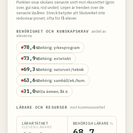
Punkten visar skolans senaste snitt mot rikssnittet (grön
över, gul nära, röd under). Linjen är trenden över de
senaste läsåren. Streck betyder att Skolverket inte
redovisar provet, ofta för få elever.
BEHÖRIGHET OCH KUNSKAPSKRAV
andel av
eleverna
78,4
Behörig: yrkesprogram
%
73,9
Behörig: estetiskt
%
69,3
Behörig: naturvet./teknik
%
63,6
Behörig: samhäll/ek./hum.
%
31,0
Alla ämnen, åk 6
%
LÄRARE OCH RESURSER
mot kommunsnittet
LÄRARTÄTHET
BEHÖRIGA LÄRARE
%
ELEVER/LÄRARE
68,7