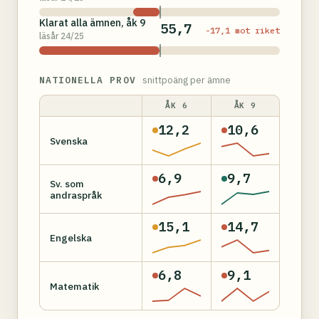
Klarat alla ämnen, åk 9
55,7
-17,1 mot riket
läsår 24/25
NATIONELLA PROV
snittpoäng per ämne
ÅK 6
ÅK 9
12,2
10,6
Svenska
6,9
9,7
Sv. som
andraspråk
15,1
14,7
Engelska
6,8
9,1
Matematik