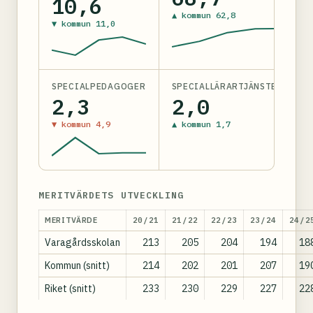
10,6
▲ kommun 62,8
▼ kommun 11,0
SPECIALPEDAGOGER
SPECIALLÄRARTJÄNSTER
2,3
2,0
▼ kommun 4,9
▲ kommun 1,7
MERITVÄRDETS UTVECKLING
MERITVÄRDE
20/21
21/22
22/23
23/24
24/2
Varagårdsskolan
213
205
204
194
18
Kommun (snitt)
214
202
201
207
19
Riket (snitt)
233
230
229
227
22