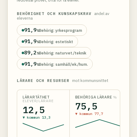
redovisar provet, ofta för få elever.
BEHÖRIGHET OCH KUNSKAPSKRAV
andel av
eleverna
91,9
Behörig: yrkesprogram
%
91,9
Behörig: estetiskt
%
89,2
Behörig: naturvet./teknik
%
91,9
Behörig: samhäll/ek./hum.
%
LÄRARE OCH RESURSER
mot kommunsnittet
LÄRARTÄTHET
BEHÖRIGA LÄRARE
%
ELEVER/LÄRARE
75,5
12,5
▼ kommun 77,7
▼ kommun 13,3