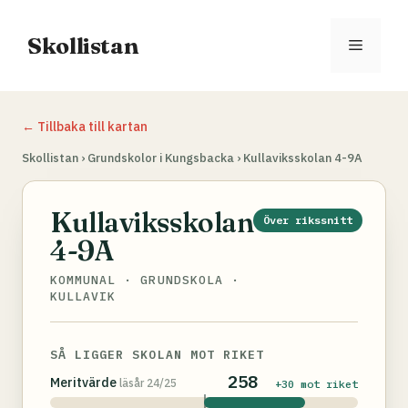
Hoppa
till
Skollistan
Meny
innehåll
← Tillbaka till kartan
Skollistan
›
Grundskolor i Kungsbacka
›
Kullaviksskolan 4-9A
Kullaviksskolan
Över rikssnitt
4-9A
KOMMUNAL · GRUNDSKOLA ·
KULLAVIK
SÅ LIGGER SKOLAN MOT RIKET
258
Meritvärde
läsår 24/25
+30 mot riket