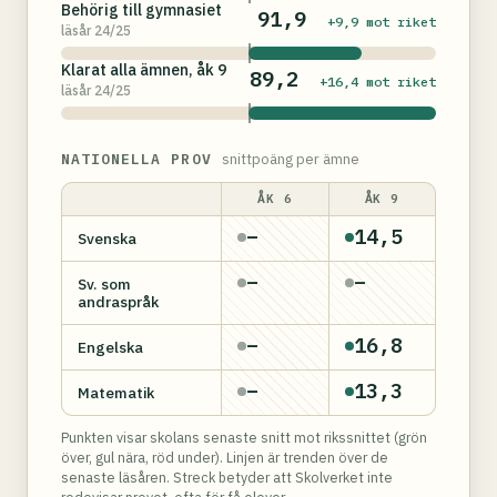
Behörig till gymnasiet
91,9
+9,9 mot riket
läsår 24/25
Klarat alla ämnen, åk 9
89,2
+16,4 mot riket
läsår 24/25
NATIONELLA PROV
snittpoäng per ämne
ÅK 6
ÅK 9
–
14,5
Svenska
–
–
Sv. som
andraspråk
–
16,8
Engelska
–
13,3
Matematik
Punkten visar skolans senaste snitt mot rikssnittet (grön
över, gul nära, röd under). Linjen är trenden över de
senaste läsåren. Streck betyder att Skolverket inte