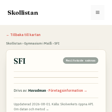
Hoppa
till
Skollistan
Meny
innehåll
← Tillbaka till kartan
Skollistan
›
Gymnasium i Malå
›
SFI
SFI
Meritvärde saknas
Drivs av:
Huvudman
·
Företagsinformation →
Uppdaterad 2026-08-01. Källa:
Skolverkets öppna API
.
Om datan och metod →