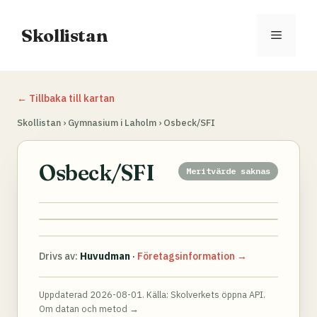
Hoppa
till
Skollistan
Meny
innehåll
← Tillbaka till kartan
Skollistan
›
Gymnasium i Laholm
›
Osbeck/SFI
Osbeck/SFI
Meritvärde saknas
Drivs av:
Huvudman
·
Företagsinformation →
Uppdaterad 2026-08-01. Källa:
Skolverkets öppna API
.
Om datan och metod →