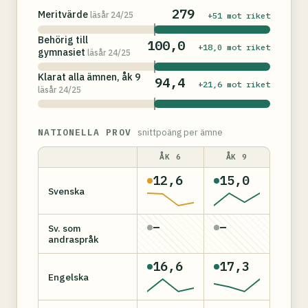
279
Meritvärde
läsår 24/25
+51 mot riket
Behörig till
100,0
+18,0 mot riket
gymnasiet
läsår 24/25
Klarat alla ämnen, åk 9
94,4
+21,6 mot riket
läsår 24/25
NATIONELLA PROV
snittpoäng per ämne
ÅK 6
ÅK 9
12,6
15,0
Svenska
–
–
Sv. som
andraspråk
16,6
17,3
Engelska