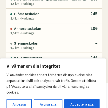
1,3 km · Huddinge
245
Glömstaskolan
1,4 km · Huddinge
200
Annerstaskolan
1,6 km · Huddinge
–
Stenmoskolan
1,7 km · Huddinge
246
Källbrinksskolan
1,7 km · Huddinge
Vi värnar om din integritet
Vi använder cookies för att förbättra din upplevelse, visa
anpassat innehåll och analysera vår trafik. Genom att klicka
på "Acceptera alla" samtycker du till vår användning av
Integritetspolicy
cookies.
© 2026 Skollistan.se · Umpteenth Media · Kivra:
Anpassa
Avvisa alla
Acceptera alla
559183-3313 · S-106 31 Stockholm, Sweden