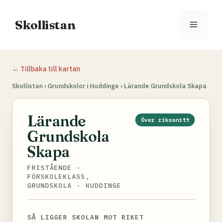
Hoppa
till
Skollistan
Meny
innehåll
← Tillbaka till kartan
Skollistan
›
Grundskolor i Huddinge
›
Lärande Grundskola Skapa
Lärande
Över rikssnitt
Grundskola
Skapa
FRISTÅENDE ·
FÖRSKOLEKLASS,
GRUNDSKOLA · HUDDINGE
SÅ LIGGER SKOLAN MOT RIKET