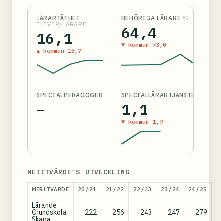
LÄRARTÄTHET
BEHÖRIGA LÄRARE
%
ELEVER/LÄRARE
64,4
16,1
▼ kommun 73,0
▲ kommun 13,7
SPECIALPEDAGOGER
SPECIALLÄRARTJÄNSTER
–
1,1
▼ kommun 1,9
MERITVÄRDETS UTVECKLING
MERITVÄRDE
20/21
21/22
22/23
23/24
24/25
Lärande
Grundskola
222
256
243
247
279
Skapa