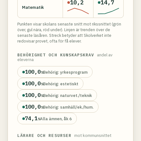
10,2
14,7
Matematik
Punkten visar skolans senaste snitt mot rikssnittet (grön
över, gul nära, röd under). Linjen är trenden över de
senaste läsåren. Streck betyder att Skolverket inte
redovisar provet, ofta för få elever.
BEHÖRIGHET OCH KUNSKAPSKRAV
andel av
eleverna
100,0
Behörig: yrkesprogram
%
100,0
Behörig: estetiskt
%
100,0
Behörig: naturvet./teknik
%
100,0
Behörig: samhäll/ek./hum.
%
74,1
Alla ämnen, åk 6
%
LÄRARE OCH RESURSER
mot kommunsnittet