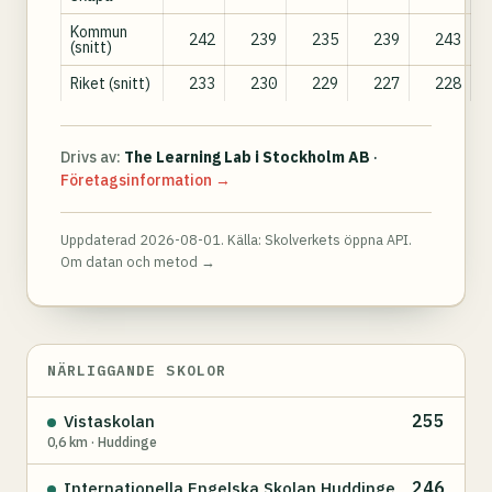
Kommun
242
239
235
239
243
(snitt)
Riket (snitt)
233
230
229
227
228
Drivs av:
The Learning Lab i Stockholm AB
·
Företagsinformation →
Uppdaterad 2026-08-01. Källa:
Skolverkets öppna API
.
Om datan och metod →
NÄRLIGGANDE SKOLOR
255
Vistaskolan
0,6 km · Huddinge
246
Internationella Engelska Skolan Huddinge