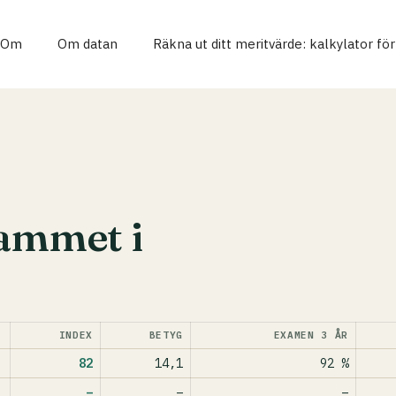
Om
Om datan
Räkna ut ditt meritvärde: kalkylator fö
rammet i
INDEX
BETYG
EXAMEN 3 ÅR
82
14,1
92 %
–
–
–