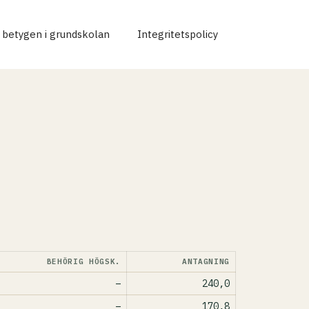
r betygen i grundskolan
Integritetspolicy
BEHÖRIG HÖGSK.
ANTAGNING
–
240,0
–
170,8