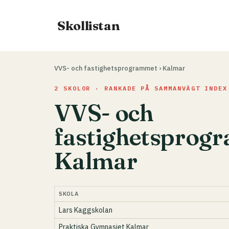
Hoppa
till
Skollistan
innehåll
VVS- och fastighetsprogrammet
›
Kalmar
2 SKOLOR · RANKADE PÅ SAMMANVÄGT INDEX
VVS- och
fastighetsprog
Kalmar
SKOLA
Lars Kaggskolan
Praktiska Gymnasiet Kalmar