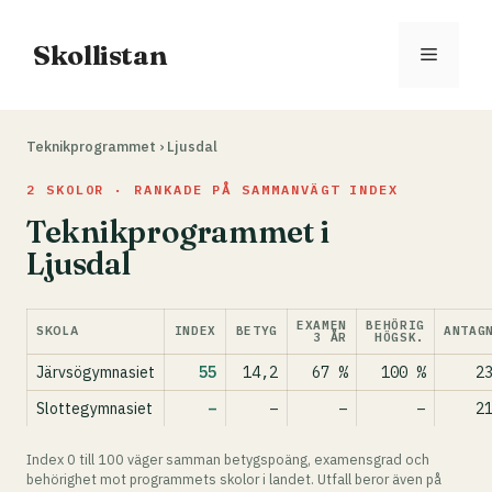
Hoppa
till
Skollistan
Meny
innehåll
Teknikprogrammet
›
Ljusdal
2 SKOLOR · RANKADE PÅ SAMMANVÄGT INDEX
Teknikprogrammet i
Ljusdal
EXAMEN
BEHÖRIG
SKOLA
INDEX
BETYG
ANTAG
3 ÅR
HÖGSK.
Järvsögymnasiet
55
14,2
67 %
100 %
2
Slottegymnasiet
–
–
–
–
2
Index 0 till 100 väger samman betygspoäng, examensgrad och
behörighet mot programmets skolor i landet. Utfall beror även på