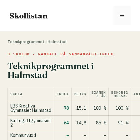
Hoppa
till
Skollistan
Meny
innehåll
Teknikprogrammet
›
Halmstad
3 SKOLOR · RANKADE PÅ SAMMANVÄGT INDEX
Teknikprogrammet i
Halmstad
EXAMEN
BEHÖRIG
SKOLA
INDEX
BETYG
AN
3 ÅR
HÖGSK.
LBS Kreativa
78
15,1
100 %
100 %
Gymnasiet Halmstad
Kattegattgymnasiet
64
14,8
85 %
91 %
2
Kommunvux 1
–
–
–
–