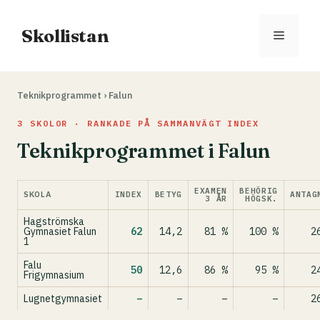
Hoppa
till
Skollistan
Meny
innehåll
Teknikprogrammet
›
Falun
3 SKOLOR · RANKADE PÅ SAMMANVÄGT INDEX
Teknikprogrammet i Falun
EXAMEN
BEHÖRIG
SKOLA
INDEX
BETYG
ANTAG
3 ÅR
HÖGSK.
Hagströmska
Gymnasiet Falun
62
14,2
81 %
100 %
2
1
Falu
50
12,6
86 %
95 %
2
Frigymnasium
Lugnetgymnasiet
–
–
–
–
2