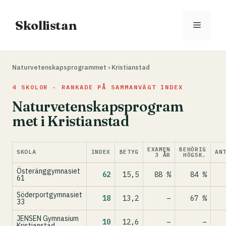
Hoppa
till
Skollistan
Meny
innehåll
Naturvetenskapsprogrammet
›
Kristianstad
4 SKOLOR · RANKADE PÅ SAMMANVÄGT INDEX
Naturvetenskapsprogram
met i Kristianstad
EXAMEN
BEHÖRIG
SKOLA
INDEX
BETYG
AN
3 ÅR
HÖGSK.
Österänggymnasiet
62
15,5
88 %
84 %
61
Söderportgymnasiet
18
13,2
–
67 %
33
JENSEN Gymnasium
10
12,6
–
–
Kristianstad