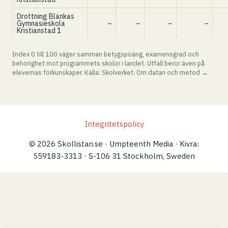
Drottning Blankas
Gymnasieskola
–
–
–
–
Kristianstad 1
Index 0 till 100 väger samman betygspoäng, examensgrad och
behörighet mot programmets skolor i landet. Utfall beror även på
elevernas förkunskaper. Källa: Skolverket.
Om datan och metod →
Integritetspolicy
© 2026 Skollistan.se · Umpteenth Media · Kivra:
559183-3313 · S-106 31 Stockholm, Sweden