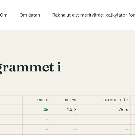
Om
Om datan
Räkna ut ditt meritvärde: kalkylator fö
grammet i
INDEX
BETYG
EXAMEN 3 ÅR
46
14,3
76 %
–
–
–
–
–
–