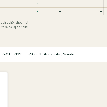
–
–
–
–
–
–
 och behörighet mot
 förkunskaper. Källa:
a: 559183-3313 · S-106 31 Stockholm, Sweden