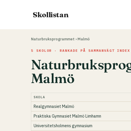
Hoppa
till
Skollistan
innehåll
Naturbruksprogrammet
›
Malmö
5 SKOLOR · RANKADE PÅ SAMMANVÄGT INDEX
Naturbrukspro
Malmö
SKOLA
Realgymnasiet Malmö
Praktiska Gymnasiet Malmö Limhamn
Universitetsholmens gymnasium