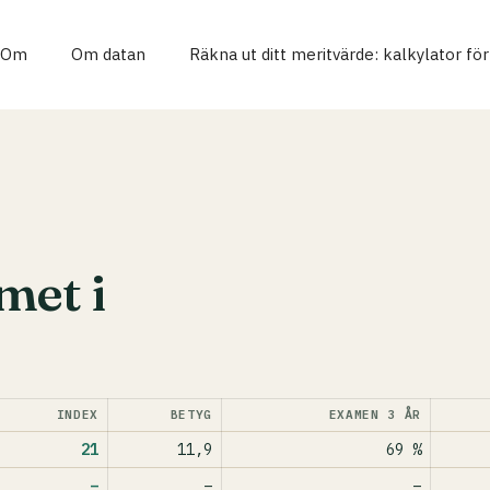
Om
Om datan
Räkna ut ditt meritvärde: kalkylator fö
et i
INDEX
BETYG
EXAMEN 3 ÅR
21
11,9
69 %
–
–
–