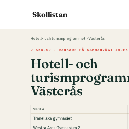
Hoppa
till
Skollistan
innehåll
Hotell- och turismprogrammet
›
Västerås
2 SKOLOR · RANKADE PÅ SAMMANVÄGT INDEX
Hotell- och
turismprogramm
Västerås
SKOLA
Tranellska gymnasiet
Westra Aros Gymnasium 2