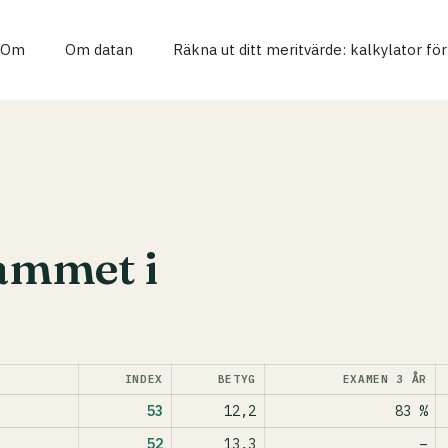
Om
Om datan
Räkna ut ditt meritvärde: kalkylator fö
ammet i
INDEX
BETYG
EXAMEN 3 ÅR
53
12,2
83 %
52
13,3
–