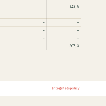
–
143,8
–
–
–
–
–
–
–
–
–
207,0
Integritetspolicy