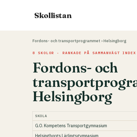
Hoppa
till
Skollistan
innehåll
Fordons- och transportprogrammet
›
Helsingborg
8 SKOLOR · RANKADE PÅ SAMMANVÄGT INDEX
Fordons- och
transportprogr
Helsingborg
SKOLA
G.O. Kompetens Transportgymnasium
Helsingborgs Lärlingsgymnasium