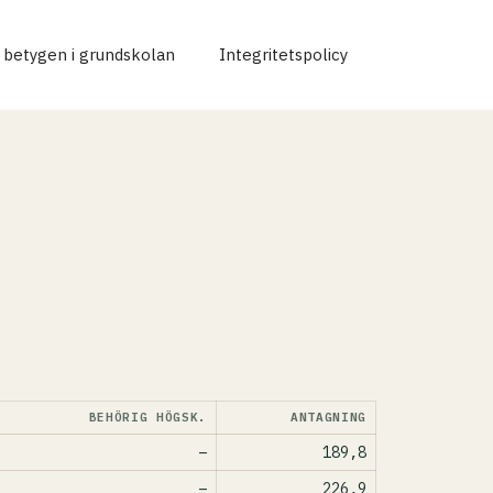
r betygen i grundskolan
Integritetspolicy
BEHÖRIG HÖGSK.
ANTAGNING
–
189,8
–
226,9