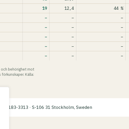
19
12,4
44 %
–
–
–
–
–
–
–
–
–
–
–
–
–
–
–
 och behörighet mot
 förkunskaper. Källa:
a: 559183-3313 · S-106 31 Stockholm, Sweden