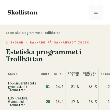
Hoppa
till
Skollistan
Meny
innehåll
Estetiska programmet
›
Trollhättan
2 SKOLOR · RANKADE PÅ SAMMANVÄGT INDEX
Estetiska programmet i
Trollhättan
EXAMEN
BEHÖRIG
SKOLA
INDEX
BETYG
ANTA
3 ÅR
HÖGSK.
Folkuniversitetets
gymnasium i
51
14,6
81 %
83 %
2
Trollhättan
LBS Kreativa
Gymnasiet
20
13,2
57 %
68 %
1
Trollhättan