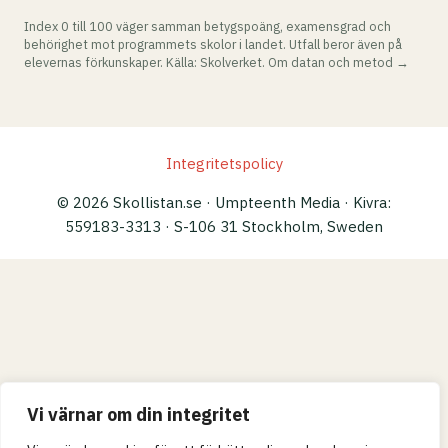
Index 0 till 100 väger samman betygspoäng, examensgrad och
behörighet mot programmets skolor i landet. Utfall beror även på
elevernas förkunskaper. Källa: Skolverket.
Om datan och metod →
Integritetspolicy
© 2026 Skollistan.se · Umpteenth Media · Kivra:
559183-3313 · S-106 31 Stockholm, Sweden
Vi värnar om din integritet