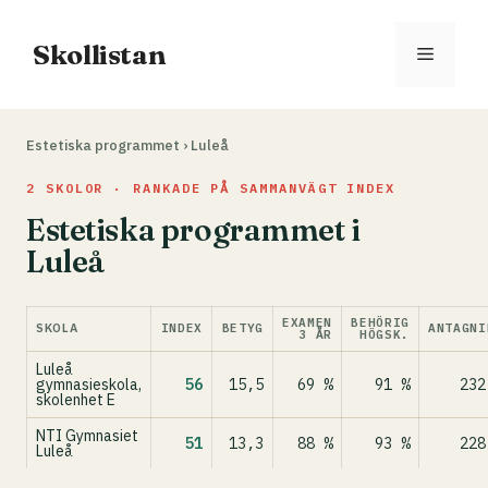
Hoppa
till
Skollistan
Meny
innehåll
Estetiska programmet
›
Luleå
2 SKOLOR · RANKADE PÅ SAMMANVÄGT INDEX
Estetiska programmet i
Luleå
EXAMEN
BEHÖRIG
SKOLA
INDEX
BETYG
ANTAGNI
3 ÅR
HÖGSK.
Luleå
gymnasieskola,
56
15,5
69 %
91 %
232
skolenhet E
NTI Gymnasiet
51
13,3
88 %
93 %
228
Luleå