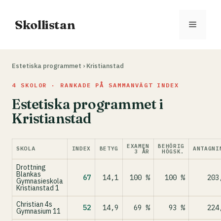
Hoppa
till
Skollistan
Meny
innehåll
Estetiska programmet
›
Kristianstad
4 SKOLOR · RANKADE PÅ SAMMANVÄGT INDEX
Estetiska programmet i
Kristianstad
EXAMEN
BEHÖRIG
SKOLA
INDEX
BETYG
ANTAGNI
3 ÅR
HÖGSK.
Drottning
Blankas
67
14,1
100 %
100 %
203
Gymnasieskola
Kristianstad 1
Christian 4s
52
14,9
69 %
93 %
224
Gymnasium 11