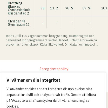
Drottning
Blankas
38
13,2
70 %
89 %
203
Gymnasieskola
Kristianstad 2
Christian 4s
–
–
–
–
Gymnasium 11
Index 0 till 100 väger samman betygspoäng, examensgrad och
behörighet mot programmets skolor i landet. Utfall beror även på
elevernas förkunskaper. Källa: Skolverket.
Om datan och metod →
Integritetspolicy
© 2026 Skollistan.se · Umpteenth Media · Kivra:
Vi värnar om din integritet
559183-3313 · S-106 31 Stockholm, Sweden
Vi använder cookies för att förbättra din upplevelse, visa
anpassat innehåll och analysera vår trafik. Genom att klicka
på "Acceptera alla" samtycker du till vår användning av
cookies.