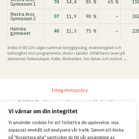
74
14,4
85 %
65 %
15
Gymnasium 1
Westra Aros
57
11,9
90 %
–
20
Gymnasium 2
Hahrska
40
11,3
75 %
–
22
gymnasiet
Index 0 till 100 väger samman betygspoäng, examensgrad och
behörighet mot programmets skolor i landet. Utfall beror även på
elevernas förkunskaper. Källa: Skolverket.
Om datan och metod →
Integritetspolicy
© 2026 Skollistan.se · Umpteenth Media · Kivra:
559183-3313 · S-106 31 Stockholm, Sweden
Vi värnar om din integritet
Vi använder cookies för att förbättra din upplevelse, visa
anpassat innehåll och analysera vår trafik. Genom att klicka
på "Acceptera alla" samtycker du till vår användning av