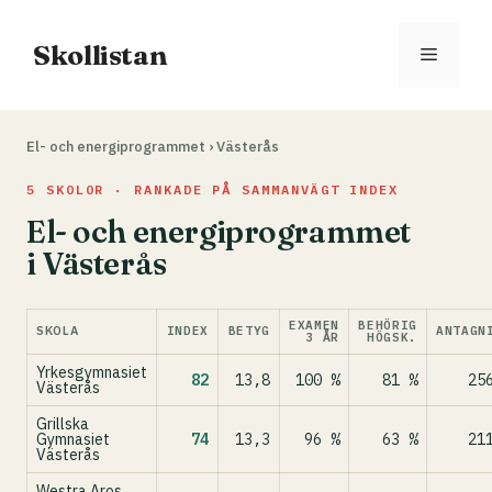
Hoppa
till
Skollistan
Meny
innehåll
El- och energiprogrammet
›
Västerås
5 SKOLOR · RANKADE PÅ SAMMANVÄGT INDEX
El- och energiprogrammet
i Västerås
EXAMEN
BEHÖRIG
SKOLA
INDEX
BETYG
ANTAGN
3 ÅR
HÖGSK.
Yrkesgymnasiet
82
13,8
100 %
81 %
25
Västerås
Grillska
Gymnasiet
74
13,3
96 %
63 %
21
Västerås
Westra Aros