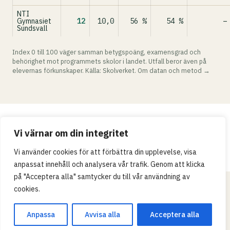
NTI
Gymnasiet
12
10,0
56 %
54 %
–
Sundsvall
Index 0 till 100 väger samman betygspoäng, examensgrad och
behörighet mot programmets skolor i landet. Utfall beror även på
elevernas förkunskaper. Källa: Skolverket.
Om datan och metod →
Integritetspolicy
Vi värnar om din integritet
© 2026 Skollistan.se · Umpteenth Media · Kivra:
Vi använder cookies för att förbättra din upplevelse, visa
559183-3313 · S-106 31 Stockholm, Sweden
anpassat innehåll och analysera vår trafik. Genom att klicka
på "Acceptera alla" samtycker du till vår användning av
cookies.
Anpassa
Avvisa alla
Acceptera alla