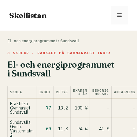
Hoppa
till
Skollistan
Meny
innehåll
El- och energiprogrammet
›
Sundsvall
3 SKOLOR · RANKADE PÅ SAMMANVÄGT INDEX
El- och energiprogrammet
i Sundsvall
EXAMEN
BEHÖRIG
SKOLA
INDEX
BETYG
ANTAGNING
3 ÅR
HÖGSK.
Praktiska
Gymnasiet
77
13,2
100 %
–
–
Sundsvall
Sundsvalls
Gymn.
60
11,8
94 %
41 %
–
Västermalm
2