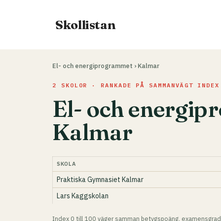
Hoppa
till
Skollistan
innehåll
El- och energiprogrammet
›
Kalmar
2 SKOLOR · RANKADE PÅ SAMMANVÄGT INDEX
El- och energip
Kalmar
SKOLA
Praktiska Gymnasiet Kalmar
Lars Kaggskolan
Index 0 till 100 väger samman betygspoäng, examensgrad