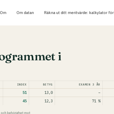
Om
Om datan
Räkna ut ditt meritvärde: kalkylator fö
rogrammet i
INDEX
BETYG
EXAMEN 3 ÅR
51
13,0
–
45
12,3
71 %
 och behörighet mot