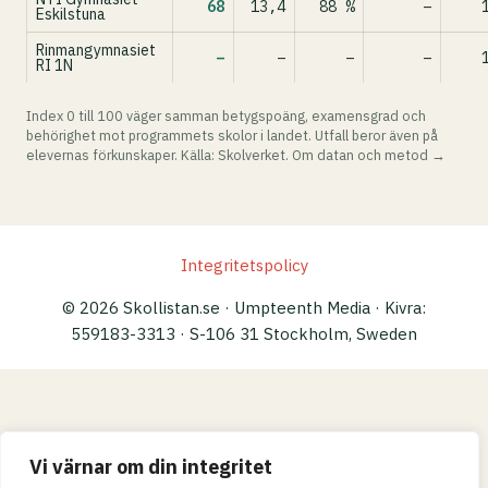
68
13,4
88 %
–
Eskilstuna
Rinmangymnasiet
–
–
–
–
RI 1N
Index 0 till 100 väger samman betygspoäng, examensgrad och
behörighet mot programmets skolor i landet. Utfall beror även på
elevernas förkunskaper. Källa: Skolverket.
Om datan och metod →
Integritetspolicy
© 2026 Skollistan.se · Umpteenth Media · Kivra:
559183-3313 · S-106 31 Stockholm, Sweden
Vi värnar om din integritet