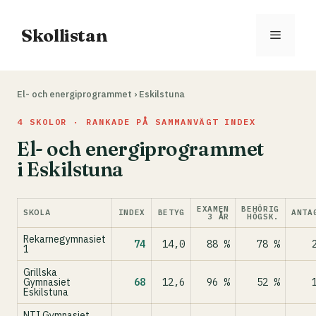
Hoppa
till
Skollistan
Meny
innehåll
El- och energiprogrammet
›
Eskilstuna
4 SKOLOR · RANKADE PÅ SAMMANVÄGT INDEX
El- och energiprogrammet
i Eskilstuna
EXAMEN
BEHÖRIG
SKOLA
INDEX
BETYG
ANTA
3 ÅR
HÖGSK.
Rekarnegymnasiet
74
14,0
88 %
78 %
1
Grillska
Gymnasiet
68
12,6
96 %
52 %
Eskilstuna
NTI Gymnasiet