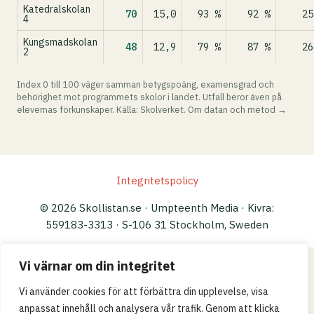
Katedralskolan
70
15,0
93 %
92 %
25
4
Kungsmadskolan
48
12,9
79 %
87 %
26
2
Index 0 till 100 väger samman betygspoäng, examensgrad och
behörighet mot programmets skolor i landet. Utfall beror även på
elevernas förkunskaper. Källa: Skolverket.
Om datan och metod →
Integritetspolicy
© 2026 Skollistan.se · Umpteenth Media · Kivra:
559183-3313 · S-106 31 Stockholm, Sweden
Vi värnar om din integritet
Vi använder cookies för att förbättra din upplevelse, visa
anpassat innehåll och analysera vår trafik. Genom att klicka