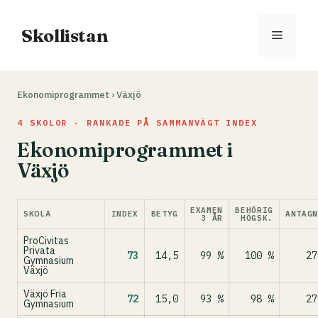
Hoppa
till
Skollistan
Meny
innehåll
Ekonomiprogrammet
›
Växjö
4 SKOLOR · RANKADE PÅ SAMMANVÄGT INDEX
Ekonomiprogrammet i
Växjö
EXAMEN
BEHÖRIG
SKOLA
INDEX
BETYG
ANTAG
3 ÅR
HÖGSK.
ProCivitas
Privata
73
14,5
99 %
100 %
27
Gymnasium
Växjö
Växjö Fria
72
15,0
93 %
98 %
27
Gymnasium