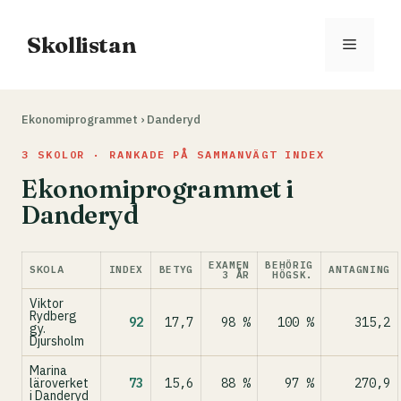
Hoppa
till
Skollistan
Meny
innehåll
Ekonomiprogrammet
›
Danderyd
3 SKOLOR · RANKADE PÅ SAMMANVÄGT INDEX
Ekonomiprogrammet i
Danderyd
EXAMEN
BEHÖRIG
SKOLA
INDEX
BETYG
ANTAGNING
3 ÅR
HÖGSK.
Viktor
Rydberg
92
17,7
98 %
100 %
315,2
gy.
Djursholm
Marina
läroverket
73
15,6
88 %
97 %
270,9
i Danderyd