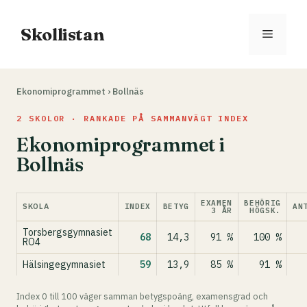
Hoppa
till
Skollistan
Meny
innehåll
Ekonomiprogrammet
›
Bollnäs
2 SKOLOR · RANKADE PÅ SAMMANVÄGT INDEX
Ekonomiprogrammet i
Bollnäs
EXAMEN
BEHÖRIG
SKOLA
INDEX
BETYG
AN
3 ÅR
HÖGSK.
Torsbergsgymnasiet
68
14,3
91 %
100 %
RO4
Hälsingegymnasiet
59
13,9
85 %
91 %
Index 0 till 100 väger samman betygspoäng, examensgrad och