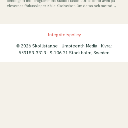
behörighet mot programmets skolor i landet. Utfall beror även på
elevernas förkunskaper. Källa: Skolverket.
Om datan och metod →
Integritetspolicy
© 2026 Skollistan.se · Umpteenth Media · Kivra:
559183-3313 · S-106 31 Stockholm, Sweden