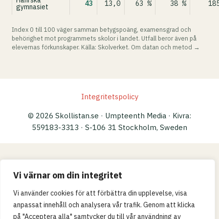
Hahrska
43
13,0
63 %
38 %
18
gymnasiet
Index 0 till 100 väger samman betygspoäng, examensgrad och
behörighet mot programmets skolor i landet. Utfall beror även på
elevernas förkunskaper. Källa: Skolverket.
Om datan och metod →
Integritetspolicy
© 2026 Skollistan.se · Umpteenth Media · Kivra:
559183-3313 · S-106 31 Stockholm, Sweden
Vi värnar om din integritet
Vi använder cookies för att förbättra din upplevelse, visa
anpassat innehåll och analysera vår trafik. Genom att klicka
på "Acceptera alla" samtycker du till vår användning av