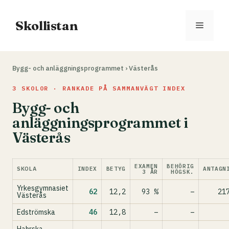
Hoppa
till
Skollistan
Meny
innehåll
Bygg- och anläggningsprogrammet
›
Västerås
3 SKOLOR · RANKADE PÅ SAMMANVÄGT INDEX
Bygg- och
anläggningsprogrammet i
Västerås
EXAMEN
BEHÖRIG
SKOLA
INDEX
BETYG
ANTAGN
3 ÅR
HÖGSK.
Yrkesgymnasiet
62
12,2
93 %
–
21
Västerås
Edströmska
46
12,8
–
–