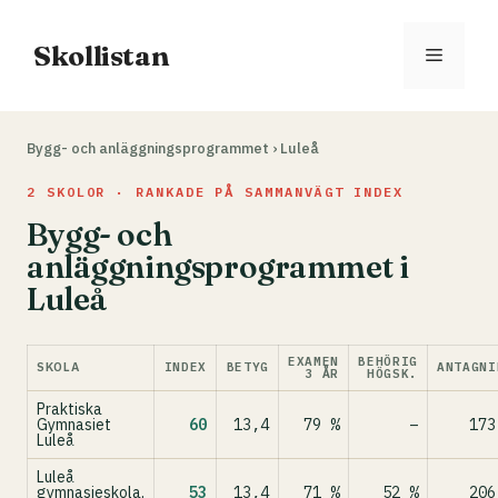
Hoppa
till
Skollistan
Meny
innehåll
Bygg- och anläggningsprogrammet
›
Luleå
2 SKOLOR · RANKADE PÅ SAMMANVÄGT INDEX
Bygg- och
anläggningsprogrammet i
Luleå
EXAMEN
BEHÖRIG
SKOLA
INDEX
BETYG
ANTAGNI
3 ÅR
HÖGSK.
Praktiska
Gymnasiet
60
13,4
79 %
–
173
Luleå
Luleå
gymnasieskola,
53
13,4
71 %
52 %
206