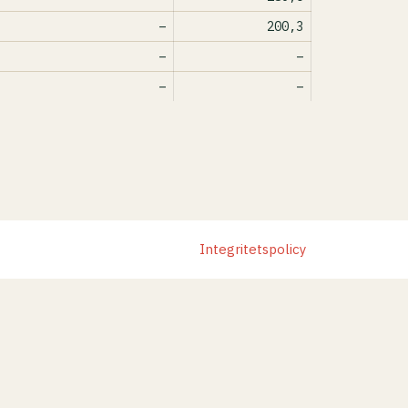
–
200,3
–
–
–
–
Integritetspolicy