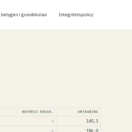
r betygen i grundskolan
Integritetspolicy
BEHÖRIG HÖGSK.
ANTAGNING
–
145,3
–
186,0