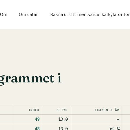
Om
Om datan
Räkna ut ditt meritvärde: kalkylator fö
grammet i
INDEX
BETYG
EXAMEN 3 ÅR
49
13,0
–
48
13,0
69 %