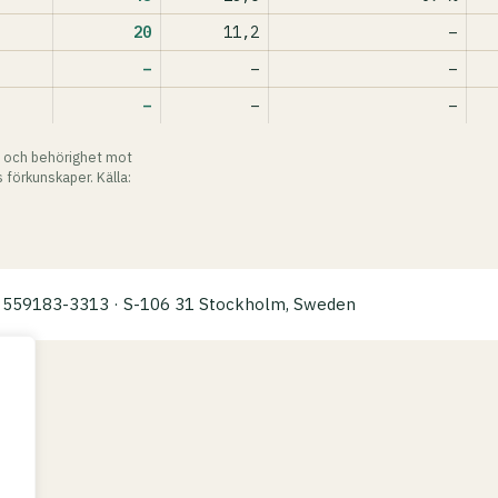
20
11,2
–
–
–
–
–
–
–
 och behörighet mot
 förkunskaper. Källa:
a: 559183-3313 · S-106 31 Stockholm, Sweden