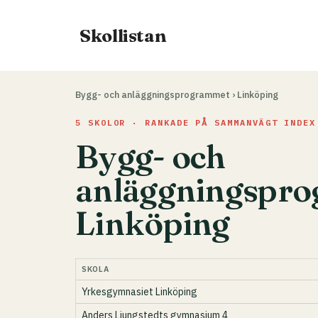
Hoppa
till
Skollistan
innehåll
Bygg- och anläggningsprogrammet
›
Linköping
5 SKOLOR · RANKADE PÅ SAMMANVÄGT INDEX
Bygg- och
anläggningspro
Linköping
SKOLA
Yrkesgymnasiet Linköping
Anders Ljungstedts gymnasium 4