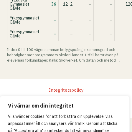
Praktiska
Gymnasiet
36
12,2
–
–
12
Gävle
Yrkesgymnasiet
–
–
–
–
Gävle
Yrkesgymnasiet
–
–
–
–
Gävle
Index 0 till 100 väger samman betygspoäng, examensgrad och
behörighet mot programmets skolor i landet. Utfall beror även på
elevernas förkunskaper. Källa: Skolverket.
Om datan och metod →
Integritetspolicy
© 2026 Skollistan.se · Umpteenth Media · Kivra:
Vi värnar om din integritet
559183-3313 · S-106 31 Stockholm, Sweden
Vi använder cookies för att förbättra din upplevelse, visa
anpassat innehåll och analysera vår trafik. Genom att klicka
på "Acceptera alla" samtycker du till vår användning av