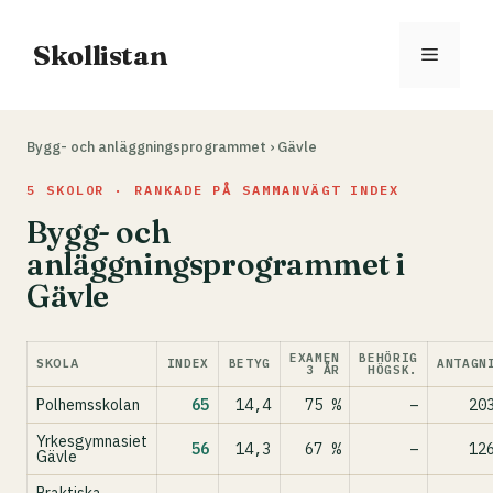
Hoppa
till
Skollistan
Meny
innehåll
Bygg- och anläggningsprogrammet
›
Gävle
5 SKOLOR · RANKADE PÅ SAMMANVÄGT INDEX
Bygg- och
anläggningsprogrammet i
Gävle
EXAMEN
BEHÖRIG
SKOLA
INDEX
BETYG
ANTAGN
3 ÅR
HÖGSK.
Polhemsskolan
65
14,4
75 %
–
20
Yrkesgymnasiet
56
14,3
67 %
–
12
Gävle