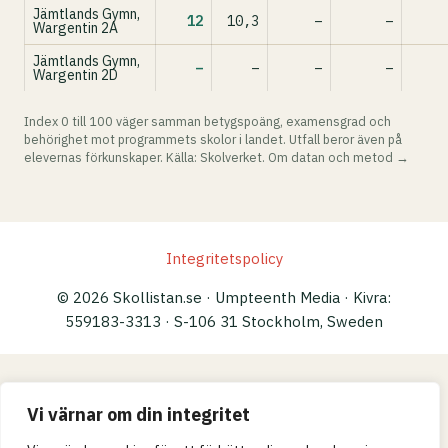
Jämtlands Gymn,
12
10,3
–
–
Wargentin 2A
Jämtlands Gymn,
–
–
–
–
Wargentin 2D
Index 0 till 100 väger samman betygspoäng, examensgrad och
behörighet mot programmets skolor i landet. Utfall beror även på
elevernas förkunskaper. Källa: Skolverket.
Om datan och metod →
Integritetspolicy
© 2026 Skollistan.se · Umpteenth Media · Kivra:
559183-3313 · S-106 31 Stockholm, Sweden
Vi värnar om din integritet