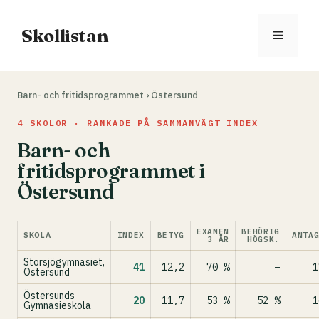
Hoppa
till
Skollistan
Meny
innehåll
Barn- och fritidsprogrammet
›
Östersund
4 SKOLOR · RANKADE PÅ SAMMANVÄGT INDEX
Barn- och
fritidsprogrammet i
Östersund
EXAMEN
BEHÖRIG
SKOLA
INDEX
BETYG
ANTA
3 ÅR
HÖGSK.
Storsjögymnasiet,
41
12,2
70 %
–
1
Östersund
Östersunds
20
11,7
53 %
52 %
1
Gymnasieskola