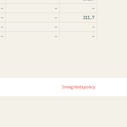
–
–
–
–
–
211,7
–
–
–
–
–
–
Integritetspolicy