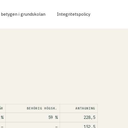
r betygen i grundskolan
Integritetspolicy
ÅR
BEHÖRIG HÖGSK.
ANTAGNING
 %
59 %
228,5
–
–
152,5