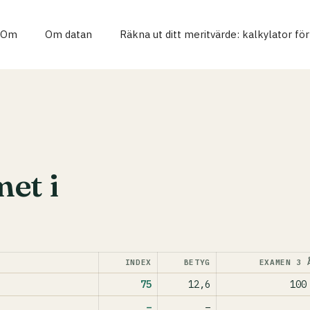
Om
Om datan
Räkna ut ditt meritvärde: kalkylator fö
et i
INDEX
BETYG
EXAMEN 3 
75
12,6
100
–
–