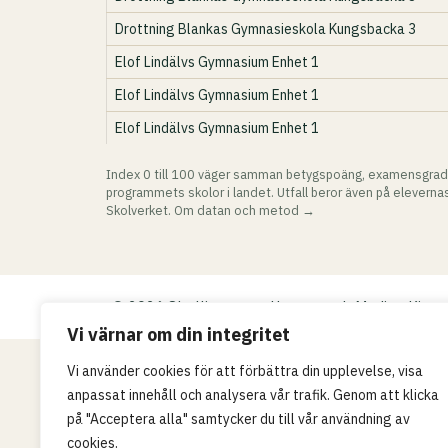
Drottning Blankas Gymnasieskola Kungsbacka 3
Elof Lindälvs Gymnasium Enhet 1
Elof Lindälvs Gymnasium Enhet 1
Elof Lindälvs Gymnasium Enhet 1
Index 0 till 100 väger samman betygspoäng, examensgrad
programmets skolor i landet. Utfall beror även på elevernas
Skolverket.
Om datan och metod →
© 2026 Skollistan.se · Umpteenth Media · Kivr
Vi värnar om din integritet
Vi använder cookies för att förbättra din upplevelse, visa
anpassat innehåll och analysera vår trafik. Genom att klicka
på "Acceptera alla" samtycker du till vår användning av
cookies.