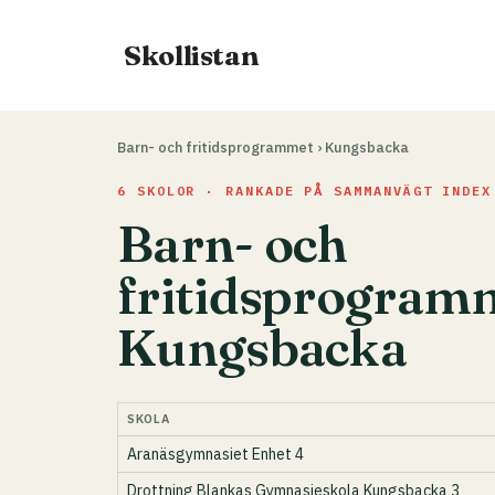
Hoppa
till
Skollistan
innehåll
Barn- och fritidsprogrammet
›
Kungsbacka
6 SKOLOR · RANKADE PÅ SAMMANVÄGT INDEX
Barn- och
fritidsprogramm
Kungsbacka
SKOLA
Aranäsgymnasiet Enhet 4
Drottning Blankas Gymnasieskola Kungsbacka 3