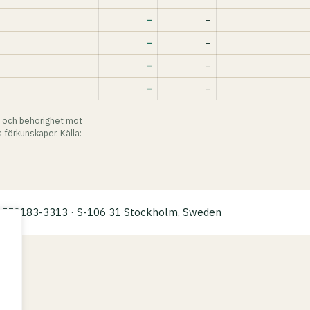
–
–
–
–
–
–
–
–
 och behörighet mot
 förkunskaper. Källa:
a: 559183-3313 · S-106 31 Stockholm, Sweden