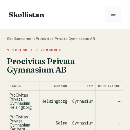
Hoppa
till
Skollistan
Meny
innehåll
Skolkoncerner
›
Procivitas Privata Gymnasium AB
7 SKOLOR I 7 KOMMUNER
Procivitas Privata
Gymnasium AB
SKOLA
KOMMUN
TYP
MERITVÄRDE
ProCivitas
Privata
Helsingborg
Gymnasium
–
Gymnasium
Helsingborg
ProCivitas
Privata
Solna
Gymnasium
–
Gymnasium
Karlberg