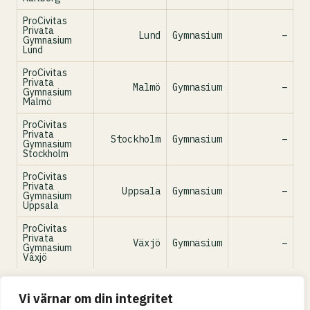
ProCivitas
Privata
Lund
Gymnasium
–
Gymnasium
Lund
ProCivitas
Privata
Malmö
Gymnasium
–
Gymnasium
Malmö
ProCivitas
Privata
Stockholm
Gymnasium
–
Gymnasium
Stockholm
ProCivitas
Privata
Uppsala
Gymnasium
–
Gymnasium
Uppsala
ProCivitas
Privata
Växjö
Gymnasium
–
Gymnasium
Växjö
Meritvärde avser senaste läsåret per skola (grundskola). Källa:
Vi värnar om din integritet
Skolverket.
Om datan →