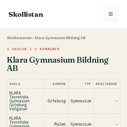
Hoppa
till
Skollistan
Meny
innehåll
Skolkoncerner
›
Klara Gymnasium Bildning AB
3 SKOLOR I 3 KOMMUNER
Klara Gymnasium Bildning
AB
SKOLA
KOMMUN
TYP
MERITVÄRDE
KLARA
Teoretiska
Gymnasium
Göteborg
Gymnasium
–
Göteborg
Vallgatan
KLARA
Teoretiska
Malmö
Gymnasium
–
Gymnasium