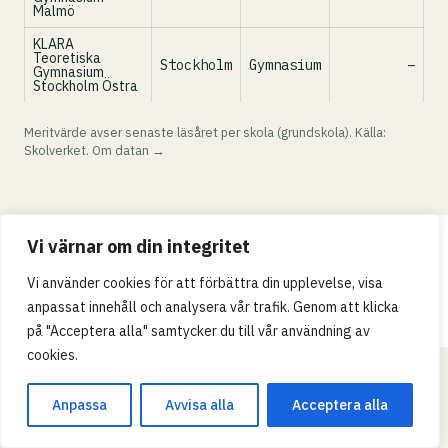
Malmö
KLARA
Teoretiska
Stockholm
Gymnasium
–
Gymnasium
Stockholm Östra
Meritvärde avser senaste läsåret per skola (grundskola). Källa:
Skolverket.
Om datan →
Vi värnar om din integritet
Integritetspolicy
Vi använder cookies för att förbättra din upplevelse, visa
© 2026 Skollistan.se · Umpteenth Media · Kivra:
anpassat innehåll och analysera vår trafik. Genom att klicka
559183-3313 · S-106 31 Stockholm, Sweden
på "Acceptera alla" samtycker du till vår användning av
cookies.
Anpassa
Avvisa alla
Acceptera alla