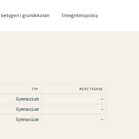
r betygen i grundskolan
Integritetspolicy
TYP
MERITVÄRDE
Gymnasium
–
Gymnasium
–
Gymnasium
–