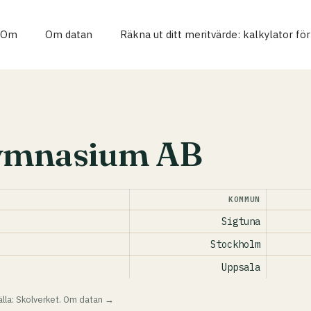
Om
Om datan
Räkna ut ditt meritvärde: kalkylator fö
Gymnasium AB
KOMMUN
Sigtuna
Stockholm
Uppsala
lla: Skolverket.
Om datan →