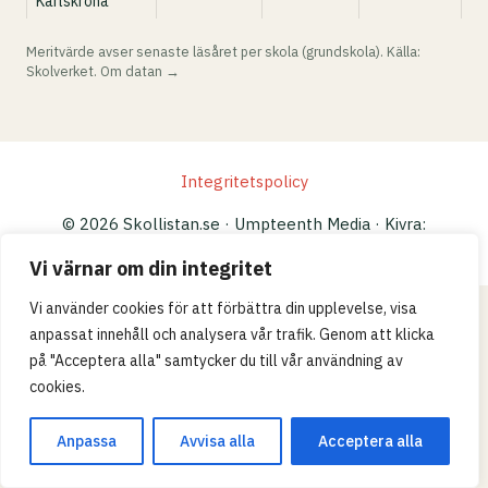
Karlskrona
Meritvärde avser senaste läsåret per skola (grundskola). Källa:
Skolverket.
Om datan →
Integritetspolicy
© 2026 Skollistan.se · Umpteenth Media · Kivra:
559183-3313 · S-106 31 Stockholm, Sweden
Vi värnar om din integritet
Vi använder cookies för att förbättra din upplevelse, visa
anpassat innehåll och analysera vår trafik. Genom att klicka
på "Acceptera alla" samtycker du till vår användning av
cookies.
Anpassa
Avvisa alla
Acceptera alla