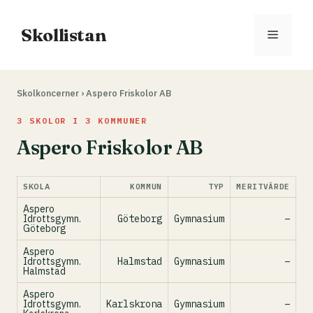
Hoppa
till
Skollistan
Meny
innehåll
Skolkoncerner
›
Aspero Friskolor AB
3 SKOLOR I 3 KOMMUNER
Aspero Friskolor AB
SKOLA
KOMMUN
TYP
MERITVÄRDE
Aspero
Idrottsgymn.
Göteborg
Gymnasium
–
Göteborg
Aspero
Idrottsgymn.
Halmstad
Gymnasium
–
Halmstad
Aspero
Idrottsgymn.
Karlskrona
Gymnasium
–