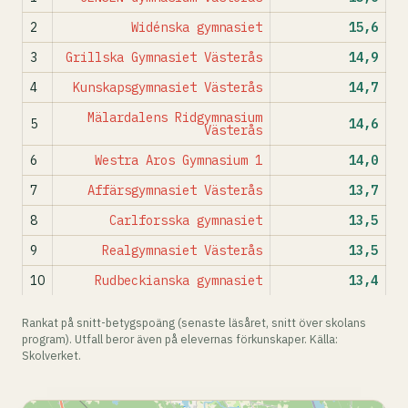
2
Widénska gymnasiet
15,6
3
Grillska Gymnasiet Västerås
14,9
4
Kunskapsgymnasiet Västerås
14,7
Mälardalens Ridgymnasium
5
14,6
Västerås
6
Westra Aros Gymnasium 1
14,0
7
Affärsgymnasiet Västerås
13,7
8
Carlforsska gymnasiet
13,5
9
Realgymnasiet Västerås
13,5
10
Rudbeckianska gymnasiet
13,4
Rankat på snitt-betygspoäng (senaste läsåret, snitt över skolans
program). Utfall beror även på elevernas förkunskaper. Källa:
Skolverket.