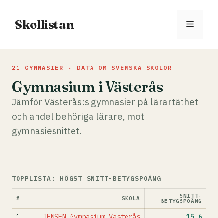
Hoppa
till
Skollistan
Meny
innehåll
21 GYMNASIER · DATA OM SVENSKA SKOLOR
Gymnasium i Västerås
Jämför Västerås:s gymnasier på lärartäthet
och andel behöriga lärare, mot
gymnasiesnittet.
TOPPLISTA: HÖGST SNITT-BETYGSPOÄNG
SNITT-
#
SKOLA
BETYGSPOÄNG
1
JENSEN Gymnasium Västerås
15,6