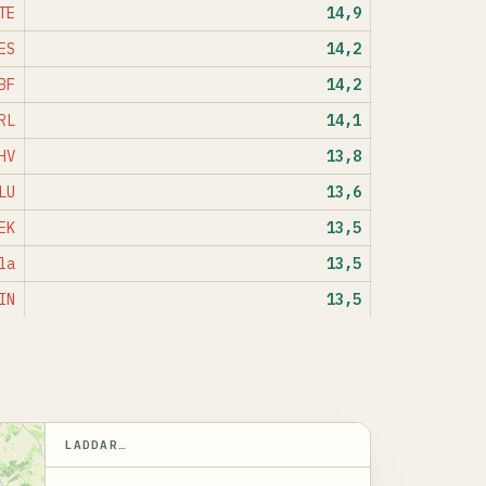
TE
14,9
ES
14,2
BF
14,2
RL
14,1
HV
13,8
LU
13,6
EK
13,5
la
13,5
IN
13,5
LADDAR…