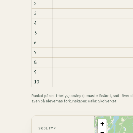
2
3
4
5
6
7
8
9
10
Rankat på snitt-betygspoäng (senaste läsåret, snitt över sk
även på elevernas förkunskaper. Källa: Skolverket.
+
SKOLTYP
−