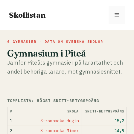
Hoppa
till
Skollistan
Meny
innehåll
6 GYMNASIER · DATA OM SVENSKA SKOLOR
Gymnasium i Piteå
Jämför Piteå:s gymnasier på lärartäthet och
andel behöriga lärare, mot gymnasiesnittet.
TOPPLISTA: HÖGST SNITT-BETYGSPOÄNG
#
SKOLA
SNITT-BETYGSPOÄNG
1
Strömbacka Hugin
15,2
2
Strömbacka Mimer
14,9