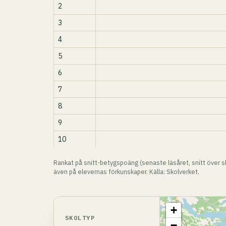
2
3
4
5
6
7
8
9
10
Rankat på snitt-betygspoäng (senaste läsåret, snitt över sk
även på elevernas förkunskaper. Källa: Skolverket.
+
SKOLTYP
−