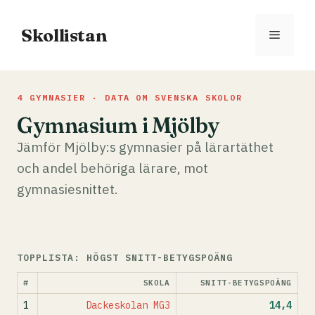
Hoppa
till
Skollistan
Meny
innehåll
4 GYMNASIER · DATA OM SVENSKA SKOLOR
Gymnasium i Mjölby
Jämför Mjölby:s gymnasier på lärartäthet
och andel behöriga lärare, mot
gymnasiesnittet.
TOPPLISTA: HÖGST SNITT-BETYGSPOÄNG
#
SKOLA
SNITT-BETYGSPOÄNG
1
Dackeskolan MG3
14,4