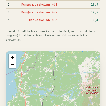
2
Kungshögaskolan MG1
13,9
3
Kungshögaskolan MG2
13,8
4
Dackeskolan MG4
13,4
Rankat på snitt-betygspoäng (senaste läsåret, snitt över skolans
program). Utfall beror även på elevernas förkunskaper. Källa:
Skolverket.
+
−