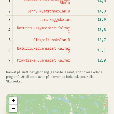
1
14,8
Skola
2
Jenny Nyströmskolan B
14,0
3
Lars Kaggskolan
13,9
Naturbruksgymnasiet Kalmar
4
13,8
1
5
Stagneliusskolan B
13,7
Naturbruksgymnasiet Kalmar
6
13,3
2
7
Praktiska Gymnasiet Kalmar
12,9
Rankat på snitt-betygspoäng (senaste läsåret, snitt över skolans
program). Utfall beror även på elevernas förkunskaper. Källa:
Skolverket.
+
−