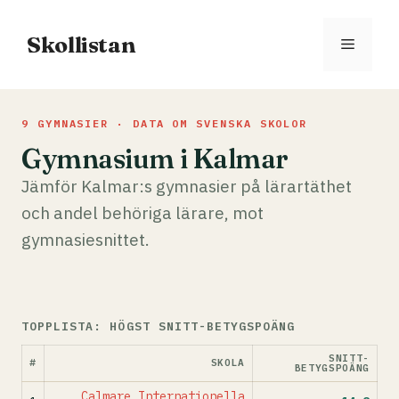
Hoppa
till
Skollistan
Meny
innehåll
9 GYMNASIER · DATA OM SVENSKA SKOLOR
Gymnasium i Kalmar
Jämför Kalmar:s gymnasier på lärartäthet
och andel behöriga lärare, mot
gymnasiesnittet.
TOPPLISTA: HÖGST SNITT-BETYGSPOÄNG
SNITT-
#
SKOLA
BETYGSPOÄNG
Calmare Internationella