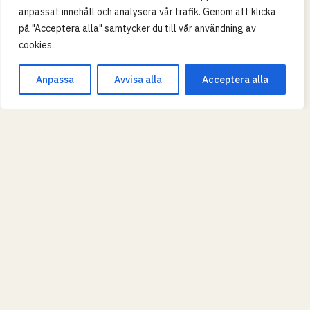
anpassat innehåll och analysera vår trafik. Genom att klicka
på "Acceptera alla" samtycker du till vår användning av
cookies.
Anpassa
Avvisa alla
Acceptera alla
Leaflet
|
© OpenStreetMap
SKOLTYP
Grundskola
Gymnasium
KVALITET (MERITVÄRDE)
Grön = över rikssnitt, gul = nära, röd = under.