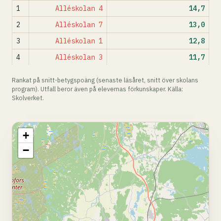
1
Alléskolan 4
14,7
2
Alléskolan 7
13,0
3
Alléskolan 1
12,8
4
Alléskolan 3
11,7
Rankat på snitt-betygspoäng (senaste läsåret, snitt över skolans
program). Utfall beror även på elevernas förkunskaper. Källa:
Skolverket.
+
−