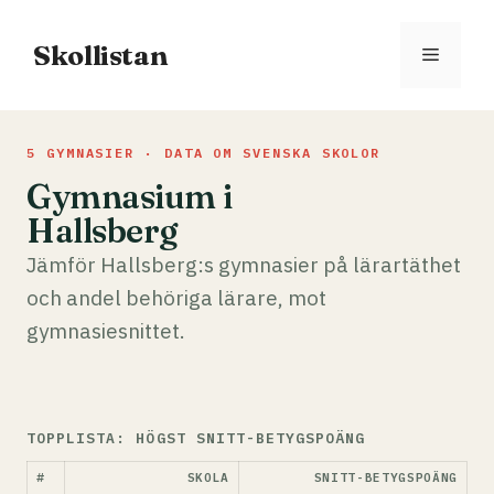
Hoppa
till
Skollistan
Meny
innehåll
5 GYMNASIER · DATA OM SVENSKA SKOLOR
Gymnasium i
Hallsberg
Jämför Hallsberg:s gymnasier på lärartäthet
och andel behöriga lärare, mot
gymnasiesnittet.
TOPPLISTA: HÖGST SNITT-BETYGSPOÄNG
#
SKOLA
SNITT-BETYGSPOÄNG