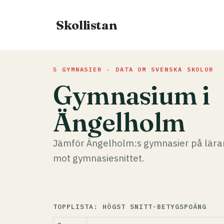
Hoppa
till
Skollistan
innehåll
5 GYMNASIER · DATA OM SVENSKA SKOLOR
Gymnasium i
Ängelholm
Jämför Ängelholm:s gymnasier på lärar
mot gymnasiesnittet.
TOPPLISTA: HÖGST SNITT-BETYGSPOÄNG