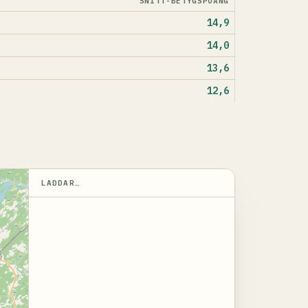
SNITT-BETYGSPOÄNG
14,9
14,0
13,6
12,6
LADDAR…