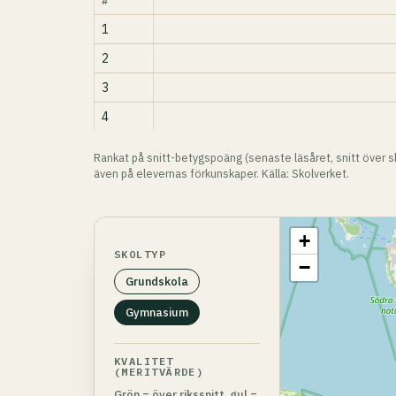
#
1
2
3
4
Rankat på snitt-betygspoäng (senaste läsåret, snitt över sk
även på elevernas förkunskaper. Källa: Skolverket.
+
SKOLTYP
−
Grundskola
Gymnasium
KVALITET
(MERITVÄRDE)
Grön = över rikssnitt, gul =