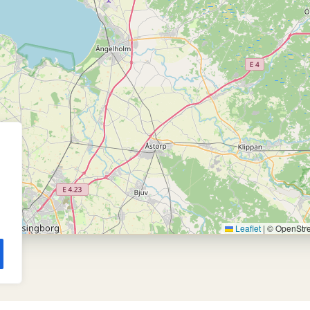
Leaflet
|
© OpenStr