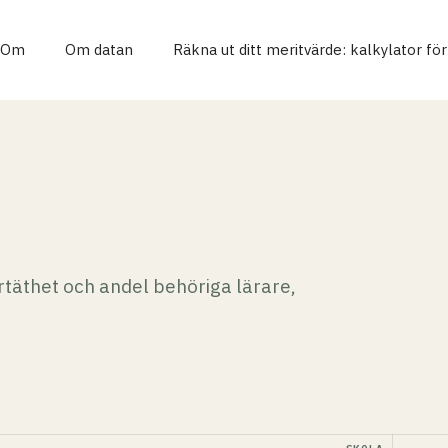
Om
Om datan
Räkna ut ditt meritvärde: kalkylator fö
täthet och andel behöriga lärare,