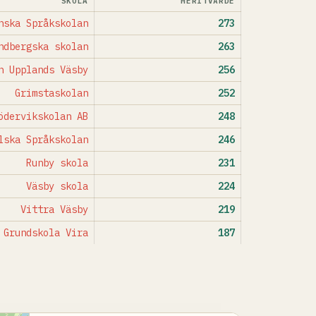
SKOLA
MERITVÄRDE
nska Språkskolan
273
ndbergska skolan
263
n Upplands Väsby
256
Grimstaskolan
252
ödervikskolan AB
248
lska Språkskolan
246
Runby skola
231
Väsby skola
224
Vittra Väsby
219
 Grundskola Vira
187