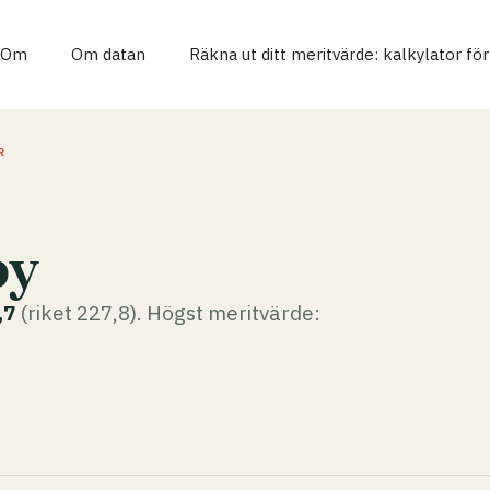
Om
Om datan
Räkna ut ditt meritvärde: kalkylator fö
R
by
,7
(riket 227,8). Högst meritvärde: