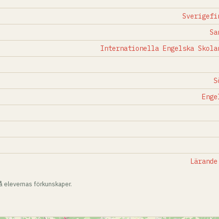
Sverigefi
Sa
Internationella Engelska Skola
S
Enge
Lärande
på elevernas förkunskaper.