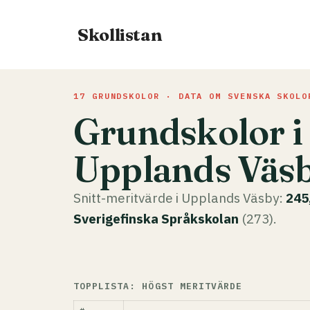
Hoppa
till
Skollistan
innehåll
17 GRUNDSKOLOR · DATA OM SVENSKA SKOLO
Grundskolor i
Upplands Väs
Snitt-meritvärde i Upplands Väsby:
245
Sverigefinska Språkskolan
(273).
TOPPLISTA: HÖGST MERITVÄRDE