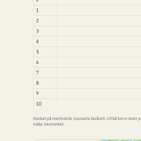
#
1
2
3
4
5
6
7
8
9
10
Rankat på meritvärde (senaste läsåret). Utfall beror även 
Källa: Skolverket.