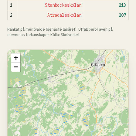
1
Stenbocksskolan
213
2
Ätradalsskolan
207
Rankat på meritvärde (senaste läsåret). Utfall beror även på
elevernas förkunskaper. Källa: Skolverket.
+
−