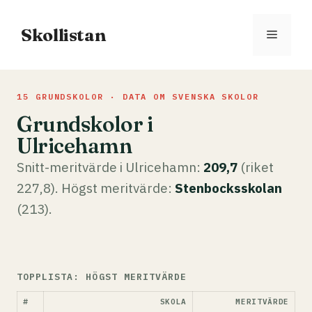
Hoppa
till
Skollistan
Meny
innehåll
15 GRUNDSKOLOR · DATA OM SVENSKA SKOLOR
Grundskolor i
Ulricehamn
Snitt-meritvärde i Ulricehamn:
209,7
(riket
227,8). Högst meritvärde:
Stenbocksskolan
(213).
TOPPLISTA: HÖGST MERITVÄRDE
#
SKOLA
MERITVÄRDE